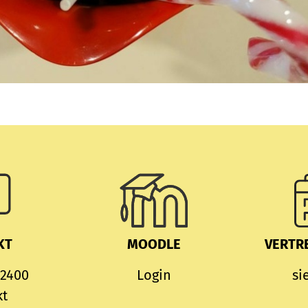
KT
MOODLE
VERTR
 2400
Login
si
kt