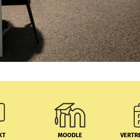
KT
MOODLE
VERTR